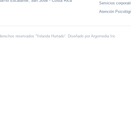
arrio Escalante, San José - Costa Rica
Servicios corporat
Atención Psicológ
derechos reservados “Yolanda Hurtado”. Diseñado por
Argomedia Inc