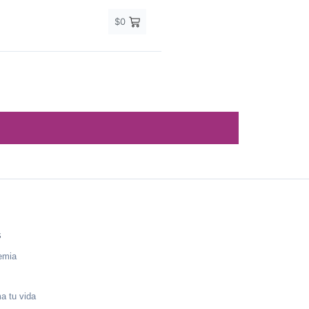
$
0
s
emia
a tu vida