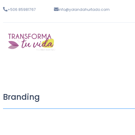
+506 85981767
info@yolandahurtado.com
Branding