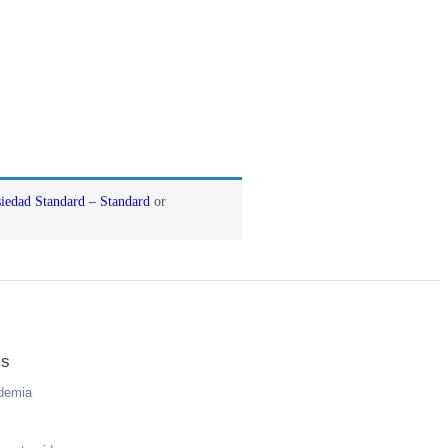
iedad Standard – Standard
or
es
demia