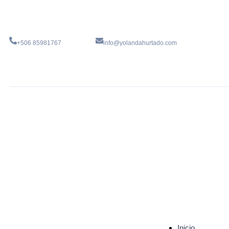
+506 85981767
info@yolandahurtado.com
Inicio